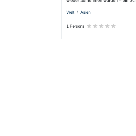
Teheran (IRNA) – Der chinesische
entschieden zurück, bezeichnete 
Nuklearversuche zu rechtfertigen
Wie
IRNA
am Dienstag berichtete
Kernwaffenteststoppvertrags (C
unbegründet“
.
Er fügte hinzu, diese Anschuldigun
legitimieren.
Shen Jian
forderte die
USA
zudem a
weltweiten Konsens über das Verbot 
Unter Hinweis auf die komplexe und 
einen Ansatz, der
„gerecht, koop
Verbesserung globaler Sicherheits‑G
Er betonte, die nukleare Rüstungsk