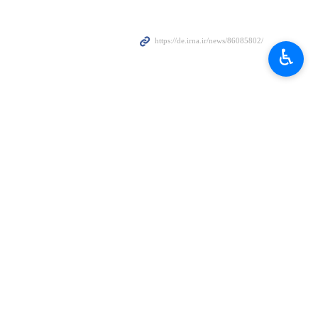
♿︎
orurteilen beginnt
er…