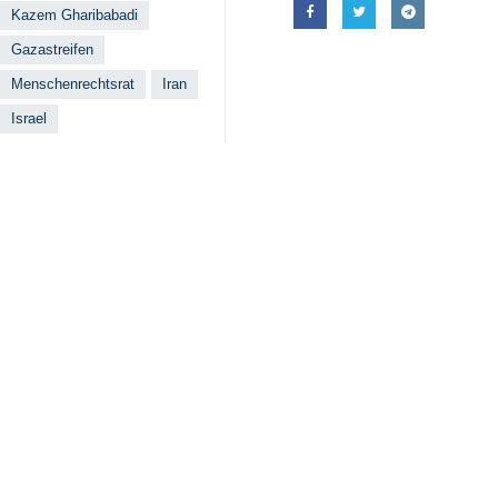
Kazem Gharibabadi
Gazastreifen
Menschenrechtsrat
Iran
Israel
Ähnliche Nachrichten
Pressekonferenz d
Esmaeil Baqaei:
Teheran (IRNA) – 
Iran und Schwe
Teheran (IRNA) – 