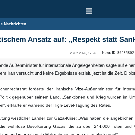
le Nachrichten
atischem Ansatz auf: „Respekt statt San
News ID:
86085802
23.02.2026, 17:26
ende Außenminister für internationale Angelegenheiten sagte auf ein
m Iran versucht und keine Ergebnisse erzielt, jetzt ist die Zeit, Dipl
enrechtsrat forderte der iranische Vize-Außenminister für inter
 Politik gegenüber seinem Land. „Sanktionen und Krieg wurden im Umga
n“, erklärte er während der High-Level-Tagung des Rates.
 Haltung westlicher Länder zur Gaza-Krise: „Was haben die angebliche
die wehrlose Bevölkerung Gazas, die zu über 244.000 Toten und 
ützen und internationale Maßnahmen gegen es zu blockieren!“