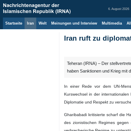
6. August 2026
Startseite
Iran
Welt
Meinungen und Interview
Multimedia
Al
Iran ruft zu diplom
Teheran (IRNA) – Der stellvertret
haben Sanktionen und Krieg mit de
In einer Rede vor dem UN-Mensch
Kurswechsel in der internationalen
Diplomatie und Respekt zu versuche
Gharibabadi kritisierte scharf die
des zionistischen Regimes gegen 
verbrecherische Regime zu unterst