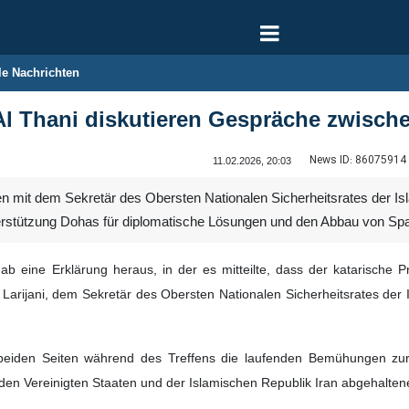
le Nachrichten
 Al Thani diskutieren Gespräche zwisc
News ID:
86075914
11.02.2026, 20:03
en mit dem Sekretär des Obersten Nationalen Sicherheitsrates der Is
erstützung Dohas für diplomatische Lösungen und den Abbau von Sp
ab eine Erklärung heraus, in der es mitteilte, dass der katarisch
i Larijani, dem Sekretär des Obersten Nationalen Sicherheitsrates der I
e beiden Seiten während des Treffens die laufenden Bemühungen z
den Vereinigten Staaten und der Islamischen Republik Iran abgehalte