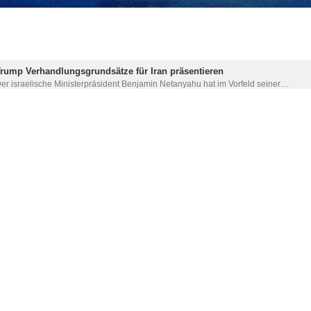
Trump Verhandlungsgrundsätze für Iran präsentieren
er israelische Ministerpräsident Benjamin Netanyahu hat im Vorfeld seiner…
reffen zwischen Larijani und Sultan von Oman
er Sekretär des Hohen Nationalen Sicherheitsrates des Iran traf sich in einem…
es Sprechers des Außenministeriums
 keine Vereinbarung über ein Treffen zwischen Iran und den USA außer
Der Sprecher des Außenministeriums erklärte auf eine Frage von IRNA: Da unser