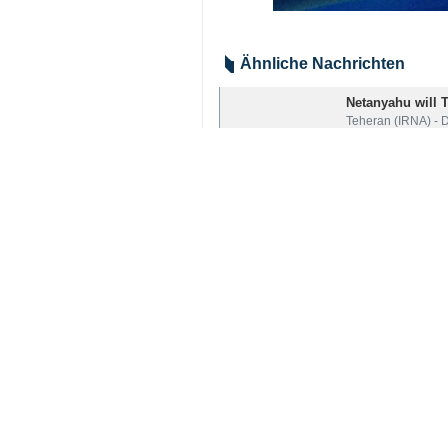
Ähnliche Nachrichten
Netanyahu will 
Teheran (IRNA) - D
Dreistündiges T
Teheran (IRNA) – D
Pressekonferenz d
Baghaei: Es gab
Teheran (IRNA) – 
Your Comment