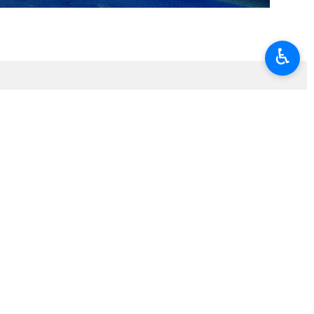
♿︎
halb Omans
…