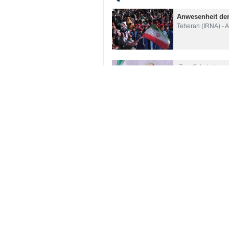
Teheran (IRNA) - Am Rande des 2
Autorität der Islamischen Republi
Seyyed Abbas Araqchi merkte an, d
Streitkräfte im Bereich der Diploma
Er erklärte: „Wenn die Menschen er
verteidigen. So Gott will, werden wi
der Autorität und Stärke der Islamisc
Iran
Politik
0 Persons
Tags