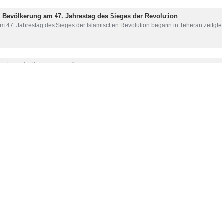
2. Bahman-Marsches sagte der Außenminister, der heutige Marsch u
k Iran; „Wir sind ermutigt durch die Präsenz der Bevölkerung und der 
ass heute die Botschaft des iranischen Volkes in die Welt getrag
tie und der Verhandlungen ermutigt.“
scheinen, wissen wir, dass sie uns unterstützen. Wir stehen hinter ih
r mit Autorität voranschreiten, und die heutige gute Nachricht ist der
hen Republik Iran ist.“