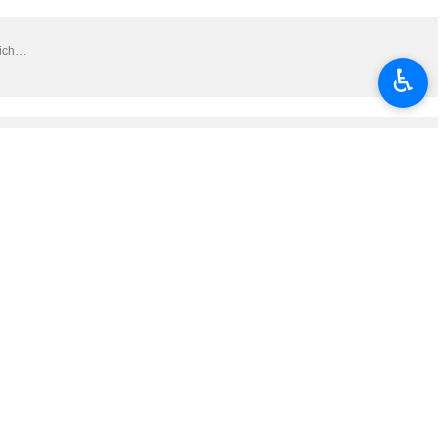
nd die große Präsenz der Bevölkerung seien ein Zeichen der
♿︎
Streitkräfte in den diplomatischen Arenen.“
en werde, und sagte: „Wir werden durch diese Menschen und unsere
rer Unterstützung und den Streitkräften, die das Land mit Autorität
 Marsch und die breite Präsenz der Menschen vor Ort, die das Geheimnis