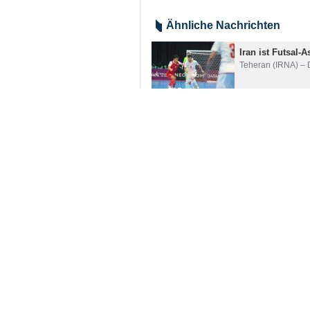
Teheran (IRNA) - In einer Botsch
Führungskräften des Landes, zum 
Er erklärte: „Dieser großartige E
Engagements aller Beteiligten in di
Das Finale der AFC Futsal-Meister
Mannschaft, ihren Gegner im Elfmet
Er sagte, der Sieg sei ein deutlic
mache.
Iran
Sport
0 Persons