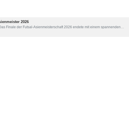
aft gratulierte Präsident Masoud Pezeshkian der edlen Nation Iran, 
stolzen Sieg der iranischen Futsal-Nationalmannschaft beim 19. Asi
rfolg ist das Ergebnis der Anstrengungen der Spieler, der Maßnahmen
esem stolzen Team.“
schaft 2026 fand heute zwischen den Mannschaften des Iran und des 
erschießen zu besiegen und damit ihre 14. Asienmeisterschaft zu gew
her Beweis für den Willen, das Einfühlungsvermögen und die Kompetenz