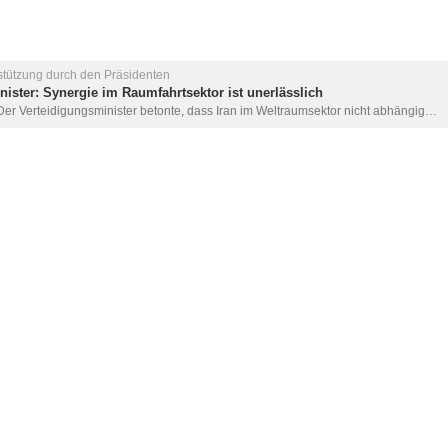
rstützung durch den Präsidenten
ister: Synergie im Raumfahrtsektor ist unerlässlich
Der Verteidigungsminister betonte, dass Iran im Weltraumsektor nicht abhängig…
 Entlassung des israelischen Kriegsministers
Medienberichten zufolge erwägt der israelische Premierminister Benjamin Netanja
 Kapazitäten des Verteidigungsministeriums können zur Behebung von 
er Präsident erklärte, dass das Verteidigungsministerium, angesichts der…