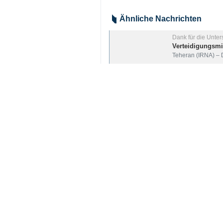
Ähnliche Nachrichten
Dank für die Unte
Verteidigungsmin
Teheran (IRNA) – 
Möglichkeit der
Teheran (IRNA) - 
Pezeshkian: Die
Teheran (IRNA) - D
Your Comment