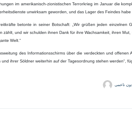
ühungen im amerikanisch-zionistischen Terrorkrieg im Januar die kom
erheitsdienste unwirksam geworden, und das Lager des Feindes habe n
itkräfte betonte in seiner Botschaft: „Wir grüßen jeden einzelnen G
 zählt, und wir schulden ihnen Dank für ihre Wachsamkeit, ihren Mut, i
ante Welt.“
 Ausweitung des Informationsschirms über die verdeckten und offenen A
und ihrer Söldner weiterhin auf der Tagesordnung stehen werden“, füg
دون ناعمی