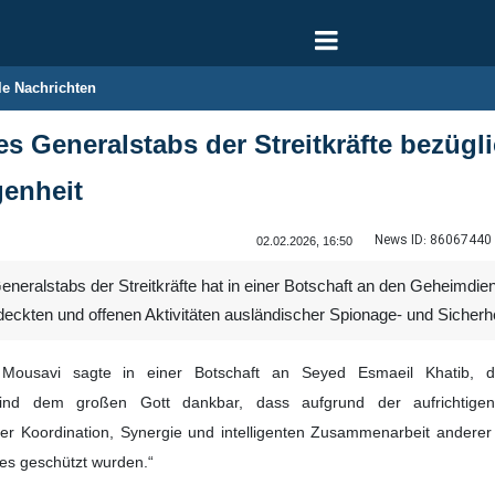
le Nachrichten
es Generalstabs der Streitkräfte bezügl
genheit
News ID:
86067440
02.02.2026, 16:50
neralstabs der Streitkräfte hat in einer Botschaft an den Geheimdien
deckten und offenen Aktivitäten ausländischer Spionage- und Sicher
Mousavi sagte in einer Botschaft an Seyed Esmaeil Khatib, de
 sind dem großen Gott dankbar, dass aufgrund der aufrichtige
er Koordination, Synergie und intelligenten Zusammenarbeit anderer 
es geschützt wurden.“