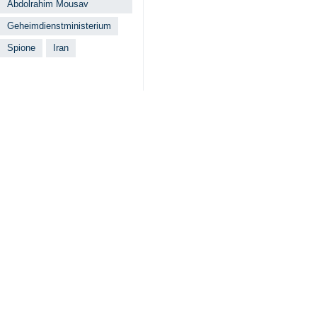
Abdolrahim Mousav
Geheimdienstministerium
Spione
Iran
Ähnliche Nachrichten
Iranisches Gehe
Teheran (IRNA) – 
Wer war Scharma
Teheran (IRNA) - 
Geheimdienstmin
Teheran (IRNA) - D