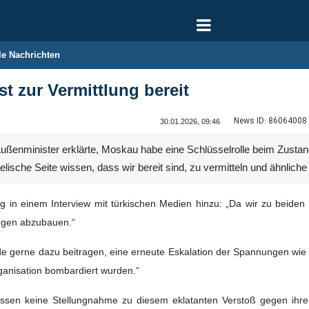
le Nachrichten
t zur Vermittlung bereit
News ID:
86064008
30.01.2026, 09:46
 Außenminister erklärte, Moskau habe eine Schlüsselrolle beim Zu
lische Seite wissen, dass wir bereit sind, zu vermitteln und ähnliche A
in einem Interview mit türkischen Medien hinzu: „Da wir zu beiden Ko
ungen abzubauen.“
e gerne dazu beitragen, eine erneute Eskalation der Spannungen wie
ganisation bombardiert wurden.“
dessen keine Stellungnahme zu diesem eklatanten Verstoß gegen ihr