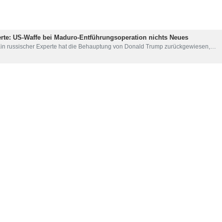
rte: US-Waffe bei Maduro-Entführungsoperation nichts Neues
Ein russischer Experte hat die Behauptung von Donald Trump zurückgewiesen,…
e:
 US‑amerikanische Akteure sind die Hauptverursacher der jüngsten Unruh
in russischer Politikwissenschaftler und Iran‑Experte hat die Einmischung…
t Iran sein Beileid aus zum Tod von Bürgern und Sicherheitskräften
er stellvertretende Außenminister der Russischen Föderation hat dem iranischen
gszusammenarbeit zwischen dem Iran, Russland und China hat eine lan
Als Reaktion auf eine Frage, ob nach dem 12-tägigen Krieg, in dem die USA…