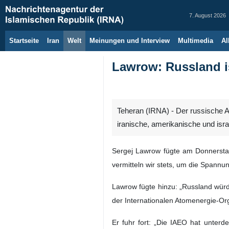
7. August 2026
Startseite
Iran
Welt
Meinungen und Interview
Multimedia
Al
Lawrow: Russland is
Teheran (IRNA) - Der russische
iranische, amerikanische und israe
Sergej Lawrow fügte am Donnerstag 
vermitteln wir stets, um die Spann
Lawrow fügte hinzu: „Russland würd
der Internationalen Atomenergie-Or
Er fuhr fort: „Die IAEO hat unter