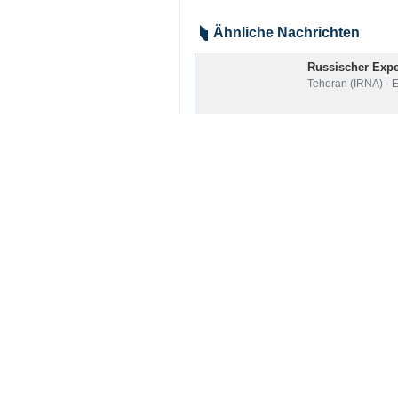
Ähnliche Nachrichten
Russischer Expe
Teheran (IRNA) - 
Russischer Expert
Israelische und
Teheran (IRNA) – E
Russland sprich
Moskau (IRNA) – D
Die Verteidigun
Teheran (IRNA) – 