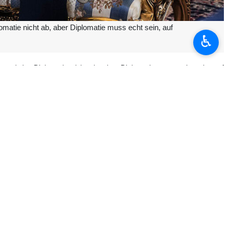
matie nicht ab, aber Diplomatie muss echt sein, auf
♿︎
und der Diplomatie nicht ab, aber Diplomatie muss echt sein, auf
e Volk nicht garantiert sind, denn wir betrachten Diktate nicht als
en in seinem Umfeld beiseite lassen.“
pekt zwischen beiden Seiten beruhen. Diplomatie braucht Garantien,