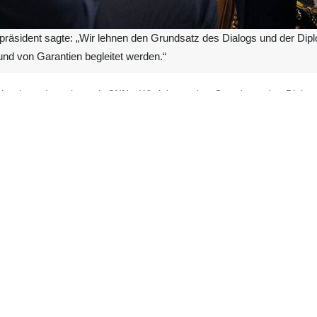
räsident sagte: „Wir lehnen den Grundsatz des Dialogs und der Diplo
nd von Garantien begleitet werden.“
n einem Interview mit CNN: „Wir lehnen den Grundsatz des Dialogs 
 von Garantien begleitet werden.“
lungen geben, solange die wirtschaftlichen Vorteile für das iranisch
nsnobelpreis will, sollte er die Kriegstreiber und Kapitulationswillig
entisch, ausgewogen und verlässlich sein und auf gegenseitigem Res
ann keine Diplomatie betrieben werden.“