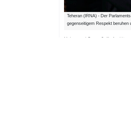
Teheran (IRNA) - Der Parlamentsp
gegenseitigem Respekt beruhen u
Mohammad Baqer Qalibaf erklärte i
gegenseitigem Respekt beruhen und
Er betonte: „Es wird keine Verhand
Verhandlungen. Wenn Trump den Friede
Er erklärte: „Diplomatie muss auth
und ohne Vertrauen und Garantien k
Iran
Politik
0 Persons