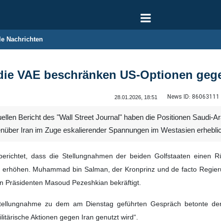
le Nachrichten
die VAE beschränken US-Optionen gege
News ID:
86063111
28.01.2026, 18:51
ellen Bericht des "Wall Street Journal" haben die Positionen Saudi-A
über Iran im Zuge eskalierender Spannungen im Westasien erheblic
berichtet, dass die Stellungnahmen der beiden Golfstaaten einen Rü
u erhöhen. Muhammad bin Salman, der Kronprinz und de facto Regier
n Präsidenten Masoud Pezeshkian bekräftigt.
 Stellungnahme zu dem am Dienstag geführten Gespräch betonte der
ilitärische Aktionen gegen Iran genutzt wird“.