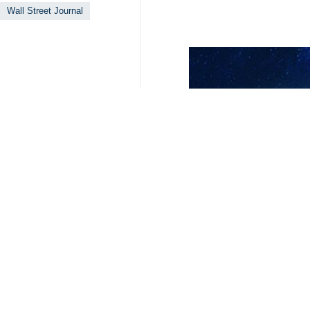
Wall Street Journal
Ähnliche Nachrichten
Iran und Saudi 
Teheran (IRNA) – 
Maariv: Israels
Teheran (IRNA) - E