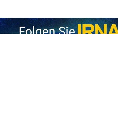
Arabien warnen vor eskalierenden Spannungen im Nahen Osten
Der iranische und der saudische Außenminister haben in einem Telefongespräch
 Traum von einer Normalisierung der Beziehungen zu Saudi-Arabien ist ge
in israelischer Analyst betonte mit Blick auf die jüngsten Positionen Saudi-Arabie