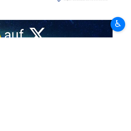
♿︎
…
scheitert
…