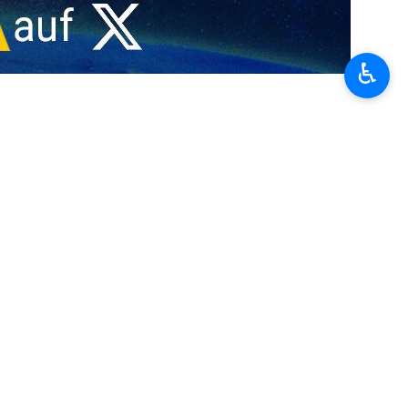
♿︎
lt, dass die USA militärische Operationen durchführen würden,
ür Nationale Sicherheit, äußerte: „Während des zwölftägigen Krieges
‘ Ihr Plan war es, unsere Bevölkerung auf die Straßen zu ziehen, aber
chen. Daher haben sie während der jüngsten Unruhen wirtschaftliche
ten würden, falls soziale Krisen entstünden. Die Taktik der USA habe
d einen Militärangriff durchzuführen.
uch die Zionisten gesagt, dass sie die von ihnen im Iran aufgebauten