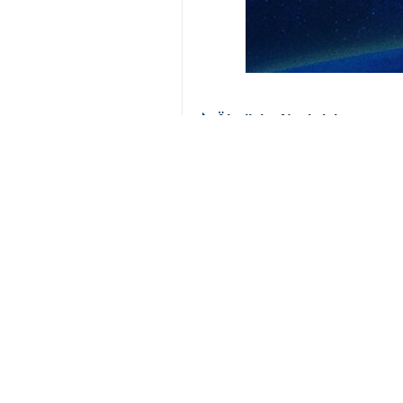
Teheran (IRNA) – Der Sekretär de
sollte es zu einer sozialen Krise
Ali Larijani, Vertreter des Oberst
begannen sie nach dem Start ihrer M
sie hatten keinen Erfolg.“
„Seit jenem Tag haben sie alle Ans
Schwierigkeiten und friedliche Prot
Laut ihm habe Trump diesmal das Zie
sich diesmal verlagert; diesmal sei
„Die Unruhestifter sind eine Art ur