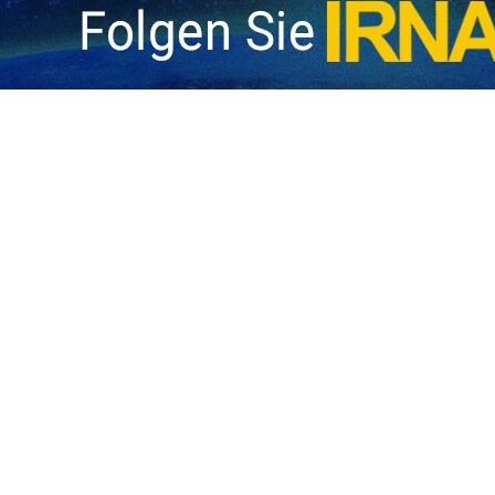
s Iranischen Nationalen Sicherheitsrates erklärte, Trump habe enthül
 im Iran kommen; die Taktik der USA sei diesmal verlagert worden.
en Führers der Islamischen Revolution und Sekretär des Hohen Rates f
ilitäroperationen zu sagen: ‚Jetzt soll das Volk auf die Straße gehen.
trengungen unternommen, um dies auf jede erdenkliche Weise zu errei
este in Straßenchaos umgewandelt“, fügte er hinzu.
l der USA enthüllt und erklärt, dass die USA Militäroperationen star
en sie gekommen, um die Einheit des Volkes zu brechen und anschließen
baner terroristischer Gruppierungen. Vor drei bis vier Monaten haben a