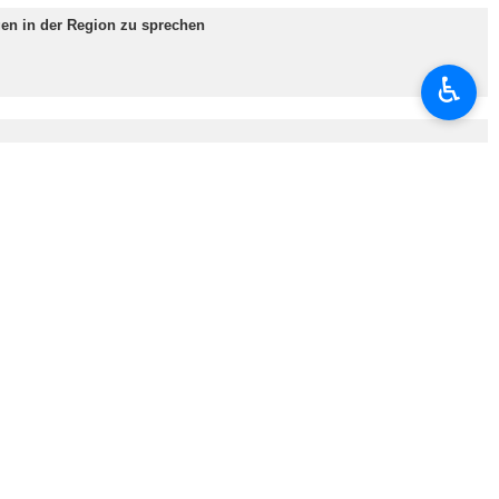
♿︎
an.
Behauptungen von USA, dass Iran eine Illusion über die Rolle von us-
ssad und CIA wirklich in diesem Zusammenhang tun.
ießlich seine Brandstifter brennen wird.
فری