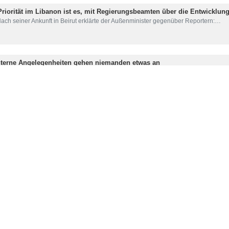
ister warnte USA und Israel vor der Unterstützung der Unruhen im Ir
achricht in seiner persönlichen Seite auf X und reagierte damit die 
ei aktuellen Unruhen in seinen Städten habe.
t Trumps vorheriger CIA Direktor hat öffentlich unterstreicht, was Mo
von USA und Israel als Brandstiftung und stellte fest, dass Feuer schl
دون ناعمی