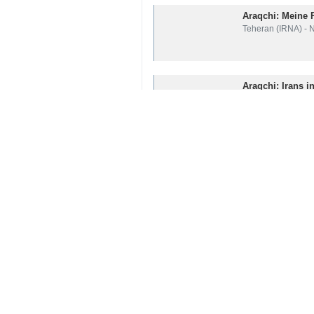
Teheran (IRNA) - Irans Außernmin
Seyed Abbas Araghchi schrieb eine N
und israelischen Gegheimdiensten b
"Es gibt nur ein Problem: Präsinden
Araghchi bezeichnete die Maßnahmen 
Iran
Politik
0 Persons