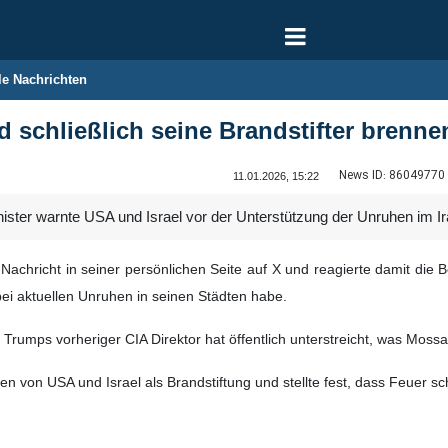
le Nachrichten
d schließlich seine Brandstifter brenne
News ID:
86049770
11.01.2026, 15:22