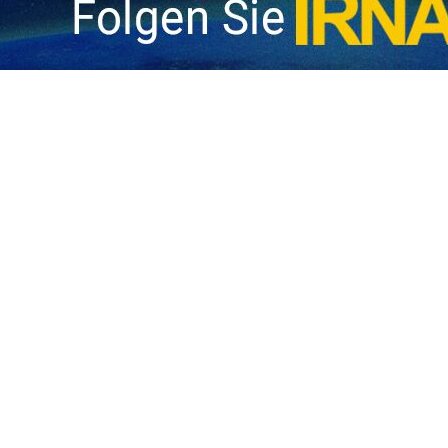
tyrer in Gaza ist auf 47.460 gestiegen
as palästinensische Gesundheitsministerium im Gazastreifen teilte mit, dass…
st immer bereit, über die nationalen Interessen des Landes zu Verhandel
er iranische Außenminister betonte, dass die Islamische Republik immer für…
tyrer in Gaza erreicht 47.417
ie Zahl der Märtyrer der zionistischen Angriffe auf Gaza seit dem 7. Oktober…