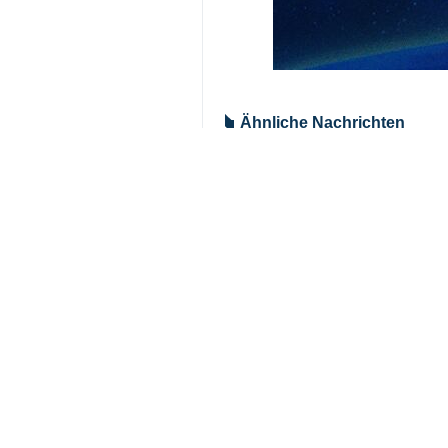
Ähnliche Nachrichten
Die Zahl der Mär
Teheran (IRNA) - D
Araghchi: Iran i
Teheran (IRNA) - D
Die Zahl der Mär
Teheran (IRNA) - D