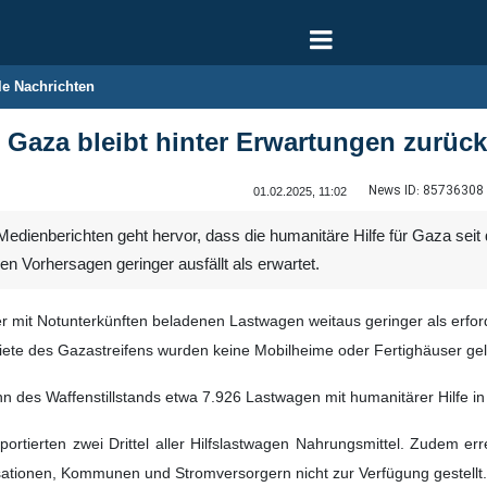
le Nachrichten
r Gaza bleibt hinter Erwartungen zurück
News ID:
85736308
01.02.2025, 11:02
Medienberichten geht hervor, dass die humanitäre Hilfe für Gaza sei
en Vorhersagen geringer ausfällt als erwartet.
er mit Notunterkünften beladenen Lastwagen weitaus geringer als erfor
iete des Gazastreifens wurden keine Mobilheime oder Fertighäuser geli
nn des Waffenstillstands etwa 7.926 Lastwagen mit humanitärer Hilfe i
portierten zwei Drittel aller Hilfslastwagen Nahrungsmittel. Zudem er
sationen, Kommunen und Stromversorgern nicht zur Verfügung gestellt.