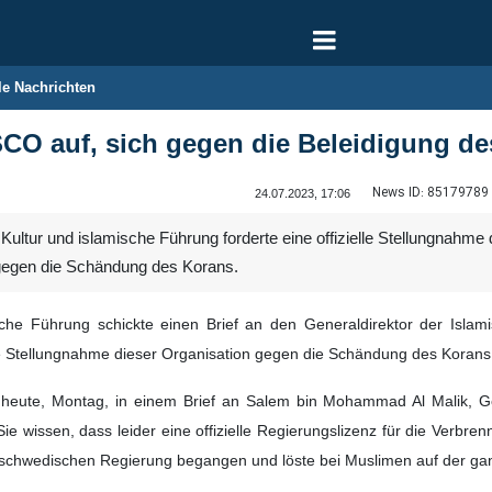
le Nachrichten
ESCO auf, sich gegen die Beleidigung de
News ID:
85179789
24.07.2023, 17:06
 Kultur und islamische Führung forderte eine offizielle Stellungnah
gegen die Schändung des Korans.
sche Führung schickte einen Brief an den Generaldirektor der Islamis
lle Stellungnahme dieser Organisation gegen die Schändung des Korans
ute, Montag, in einem Brief an Salem bin Mohammad Al Malik, Gener
ie wissen, dass leider eine offizielle Regierungslizenz für die Verbr
r schwedischen Regierung begangen und löste bei Muslimen auf der ga