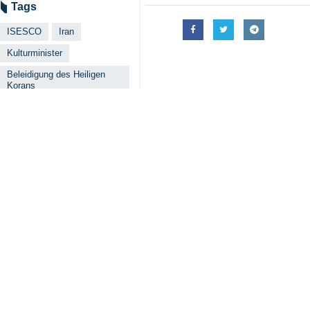
Tags
ISESCO
Iran
Kulturminister
Beleidigung des Heiligen
Korans
Ähnliche Nachrichten
Irans Botschafte
Teheran (IRNA) - D