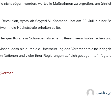
s Sie nicht zögern werden, wertvolle Maßnahmen zu ergreifen, um ähnl
Revolution, Ayatollah Seyyed Ali Khamenei, hat am 22. Juli in einer B
weiht, die Höchststrafe erhalten sollte.
Heiligen Korans in Schweden als einen bitteren, verschwörerischen und 
 wissen, dass sie durch die Unterstützung des Verbrechers eine Krie
n Nationen und vieler ihrer Regierungen auf sich gezogen hat“, fügte e
a_German
دون ناعمی